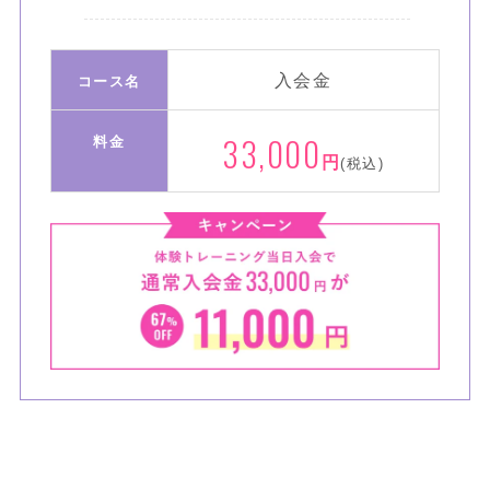
入会金
コース名
33,000
料金
円
(税込)