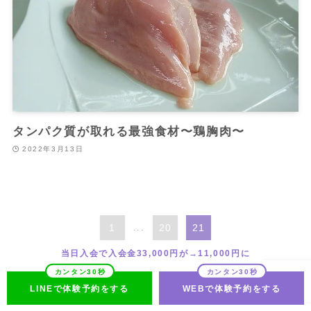
タンパク質が取れる最強食材〜鶏胸肉〜
2022年3月13日
1
...
20
21
当日入会で入会金33,000円が→11,000円に
LINEで体験予約をする
WEBで体験予約をする