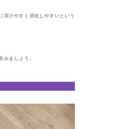
に溶けやすく消化しやすいという
飲みましょう。