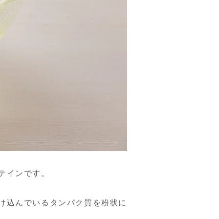
テインです。
け込んでいるタンパク質を粉状に