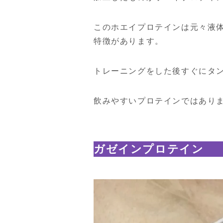
このホエイプロテインは元々液
特徴があります。
トレーニングをした後すぐにタ
飲みやすいプロテインではあり
ガゼインプロテイン