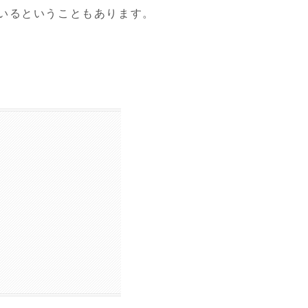
いるということもあります。