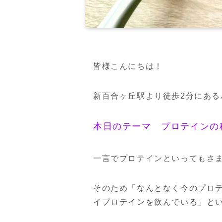
皆様こんにちは！
新百合ヶ丘駅より徒歩2分にあ
本日のテーマ プロテインの
一言でプロテインといってもさ
そのため「なんとなく今のプロ
イプロテインを飲んでいる」と