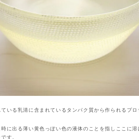
れている乳清に含まれているタンパク質から作られるプロ
た時に出る薄い黄色っぽい色の液体のことを指しここに溶
ンです。