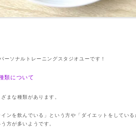
るパーソナルトレーニングスタジオユーです！
種類について
まざまな種類があります。
テインを飲んでいる」という方や「ダイエットをしている
いう方が多いようです。