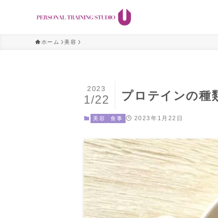
ホーム
美容
2023
プロテインの種
1/22
2023年1月22日
美容
食事