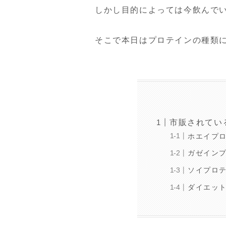
しかし目的によっては今飲んで
そこで本日はプロテインの種類
市販されてい
ホエイプ
ガゼイン
ソイプロ
ダイエッ