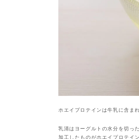
ホエイプロテインは牛乳に含ま
乳清はヨーグルトの水分を切っ
加工したものがホエイプロテイ