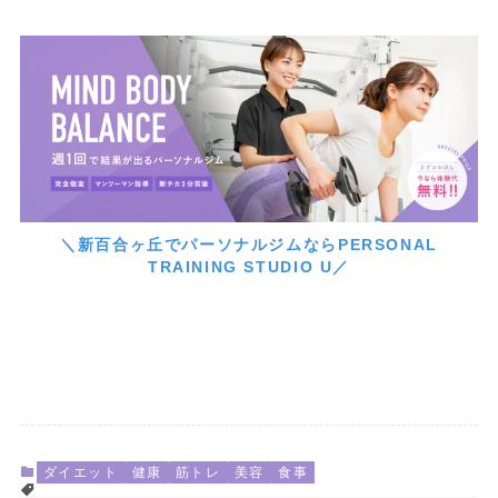
＼新百合ヶ丘でパーソナルジムならPERSONAL
TRAINING STUDIO U／
ダイエット
健康
筋トレ
美容
食事