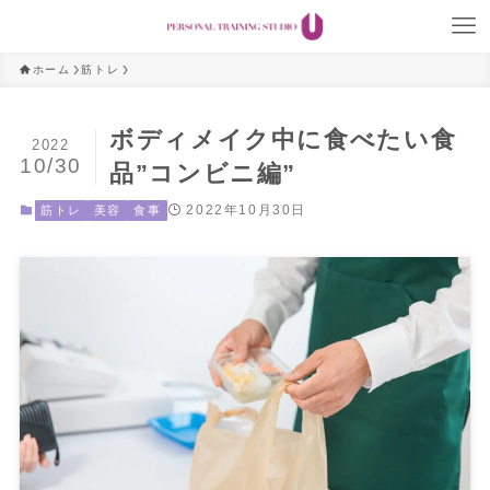
ホーム
筋トレ
ボディメイク中に食べたい食
2022
10/30
品”コンビニ編”
2022年10月30日
筋トレ
美容
食事