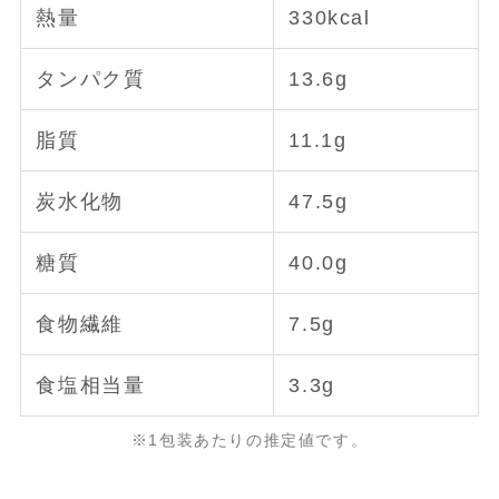
熱量
330kcal
タンパク質
13.6g
脂質
11.1g
炭水化物
47.5g
糖質
40.0g
食物繊維
7.5g
食塩相当量
3.3g
※1包装あたりの推定値です。