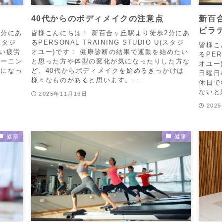
40代からのボディメイクの注意点
新百
ピラ
2分にあ
皆様こんにちは！ 新百合ヶ丘駅より徒歩2分にあ
(スタジ
るPERSONAL TRAINING STUDIO U(スタジ
皆様こ
強い疲労
オユー)です！ 健康診断の結果で運動を始めたい
るPER
レーニン
と思った方や体型の変化が気になったりした方な
オユー
況になっ
ど、40代からボディメイクを始めるきっかけは
日曜日
様々なものがあると思います。...
休日で
ないと
2025年11月16日
202
健康
健康