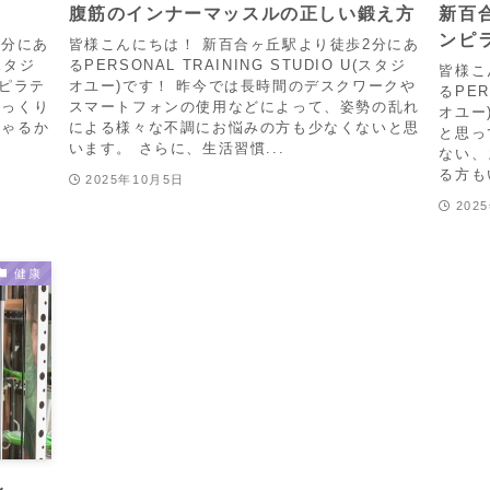
腹筋のインナーマッスルの正しい鍛え方
新百
ンピ
2分にあ
皆様こんにちは！ 新百合ヶ丘駅より徒歩2分にあ
(スタジ
るPERSONAL TRAINING STUDIO U(スタジ
皆様こ
ンピラテ
オユー)です！ 昨今では長時間のデスクワークや
るPER
ぎっくり
スマートフォンの使用などによって、姿勢の乱れ
オユー
しゃるか
による様々な不調にお悩みの方も少なくないと思
と思っ
います。 さらに、生活習慣...
ない、
る方も
2025年10月5日
202
健康
レ