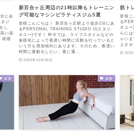
新百合ヶ丘周辺の21時以降もトレーニン
筋ト
グ可能なマシンピラティスジム5選
2分にあ
皆様こ
(スタジ
るPER
皆様こんにちは！ 新百合ヶ丘駅より徒歩2分にあ
をし
オユー
るPERSONAL TRAINING STUDIO U(スタジ
の高い栄
らには
オユー)です！ 昨今では、ライフスタイルなどの
、就寝
ゃいま
多様化によって夜遅い時間に活動を行っていると
上させ
いう方も増加傾向にあります。そのため、夜遅い
時間に運動をしたい、夜に通...
202
2025年10月26日
健康
健康