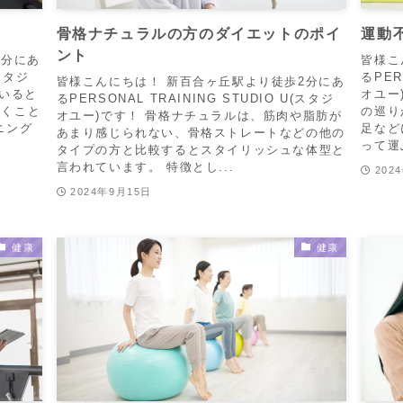
骨格ナチュラルの方のダイエットのポイ
運動
ント
2分にあ
皆様こ
(スタジ
るPER
皆様こんにちは！ 新百合ヶ丘駅より徒歩2分にあ
ていると
オユー
るPERSONAL TRAINING STUDIO U(スタジ
聞くこと
の巡り
オユー)です！ 骨格ナチュラルは、筋肉や脂肪が
ニング
足など
あまり感じられない、骨格ストレートなどの他の
って運
タイプの方と比較するとスタイリッシュな体型と
言われています。 特徴とし...
202
2024年9月15日
健康
健康