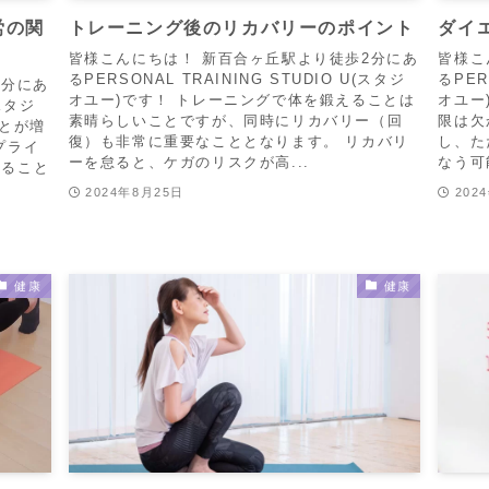
労の関
トレーニング後のリカバリーのポイント
ダイ
皆様こんにちは！ 新百合ヶ丘駅より徒歩2分にあ
皆様こ
るPERSONAL TRAINING STUDIO U(スタジ
るPER
2分にあ
オユー)です！ トレーニングで体を鍛えることは
オユー
(スタジ
素晴らしいことですが、同時にリカバリー（回
限は欠
ことが増
復）も非常に重要なこととなります。 リカバリ
し、た
プライ
ーを怠ると、ケガのリスクが高...
なう可
すること
2024年8月25日
202
健康
健康