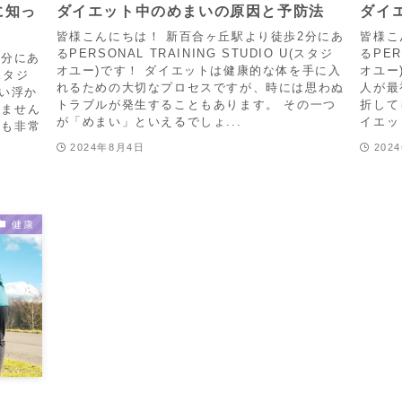
に知っ
ダイエット中のめまいの原因と予防法
ダイ
皆様こんにちは！ 新百合ヶ丘駅より徒歩2分にあ
皆様こ
るPERSONAL TRAINING STUDIO U(スタジ
るPER
2分にあ
オユー)です！ ダイエットは健康的な体を手に入
オユー
(スタジ
れるための大切なプロセスですが、時には思わぬ
人が最
思い浮か
トラブルが発生することもあります。 その一つ
折して
れません
が「めまい」といえるでしょ...
イエッ
ーも非常
2024年8月4日
202
健康