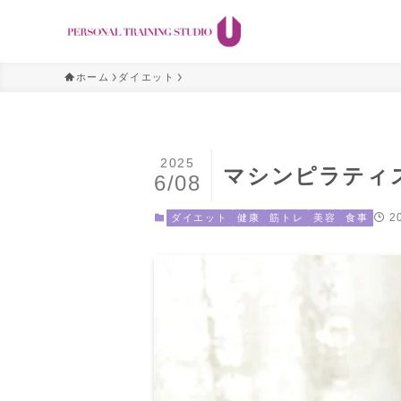
ホーム
ダイエット
2025
マシンピラティ
6/08
2
ダイエット
健康
筋トレ
美容
食事