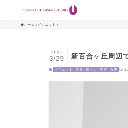
ホーム
ダイエット
2026
新百合ヶ丘周辺
3/29
2
ダイエット
健康
筋トレ
美容
食事