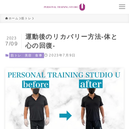
ホーム
筋トレ
運動後のリカバリー方法-体と
2023
7/09
心の回復-
2023年7月9日
筋トレ
美容
食事