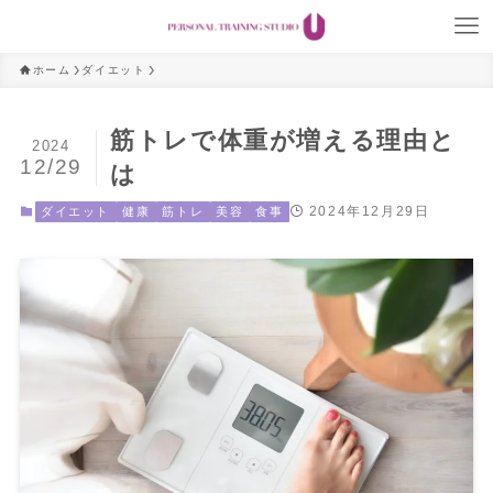
ホーム
ダイエット
筋トレで体重が増える理由と
2024
12/29
は
2024年12月29日
ダイエット
健康
筋トレ
美容
食事